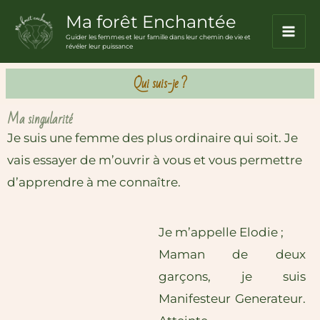
Aller
Ma forêt Enchantée
principal
au
Guider les femmes et leur famille dans leur chemin de vie et
révéler leur puissance
contenu
Qui suis-je ?
Ma singularité
Je suis une femme des plus ordinaire qui soit. Je
vais essayer de m’ouvrir à vous et vous permettre
d’apprendre à me connaître.
Je m’appelle Elodie ;
Maman de deux
garçons, je suis
Manifesteur Generateur.