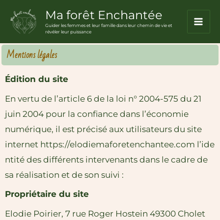
Aller
Ma forêt Enchantée
principal
au
Guider les femmes et leur famille dans leur chemin de vie et
révéler leur puissance
contenu
Mentions légales
Édition du site
En vertu de l’article 6 de la loi n° 2004-575 du 21
juin 2004 pour la confiance dans l’économie
numérique, il est précisé aux utilisateurs du site
internet
https://elodiemaforetenchantee.com
l’ide
ntité des différents intervenants dans le cadre de
sa réalisation et de son suivi :
Propriétaire du site
Elodie Poirier, 7 rue Roger Hostein 49300 Cholet